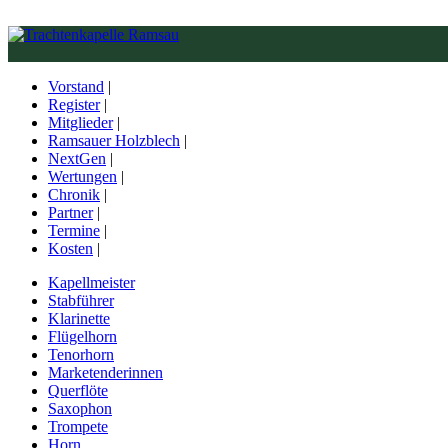
Vorstand
|
Register
|
Mitglieder
|
Ramsauer Holzblech
|
NextGen
|
Wertungen
|
Chronik
|
Partner
|
Termine
|
Kosten
|
Kapellmeister
Stabführer
Klarinette
Flügelhorn
Tenorhorn
Marketenderinnen
Querflöte
Saxophon
Trompete
Horn